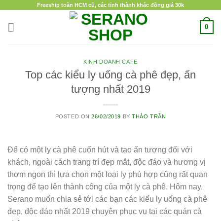
Skip
Freeship toàn HCM cũ, các tỉnh thành khác đồng giá 30k
to
0
content
KINH DOANH CAFE
Top các kiểu ly uống cà phê đẹp, ấn
tượng nhất 2019
POSTED ON
26/02/2019
BY
THẢO TRẦN
Để có một ly cà phê cuốn hút và tạo ấn tượng đối với
khách, ngoài cách trang trí đẹp mắt, độc đáo và hương vị
thơm ngon thì lựa chọn một loại ly phù hợp cũng rất quan
trọng để tạo lên thành công của một ly cà phê. Hôm nay,
Serano muốn chia sẻ tới các bạn các kiểu ly uống cà phê
đẹp, độc đáo nhất 2019 chuyên phục vụ tại các quán cà